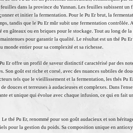
 feuilles dans la province du Yunnan. Les feuilles subissent un 
çonner et initier la fermentation. Pour le Pu Er brut, la fermenta
mps, tandis que le Pu Er mûr subit une fermentation contrôlée. A
é en gâteaux ou en briques pour le stockage. Tout au long de la
maintenues pour garantir la qualité. Le résultat est un thé Pu E
du monde entier pour sa complexité et sa richesse.
Pu Er offre un profil de saveur distinctif caractérisé par des not
 Son goût est riche et corsé, avec des nuances subtiles de douc
cteurs tels que le vieillissement et la fermentation, les thés Pu
de douces et terreuses à audacieuses et complexes. Dans l'ensem
ante et unique qui évolue avec chaque infusion, ce qui en fait u
:
Le thé Pu Er, renommé pour son goût audacieux et son héritage
ntiels pour la gestion du poids. Sa composition unique en antiox