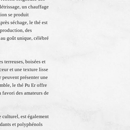
flétrissage, un chauffage
tion se produit
près séchage, le thé est
 production, des
r au goût unique, célébré
es terreuses, boisées et
eur et une texture lisse
 Er peuvent présenter une
ble, le thé Pu Er offre
n favori des amateurs de
 culturel, est également
ydants et polyphénols