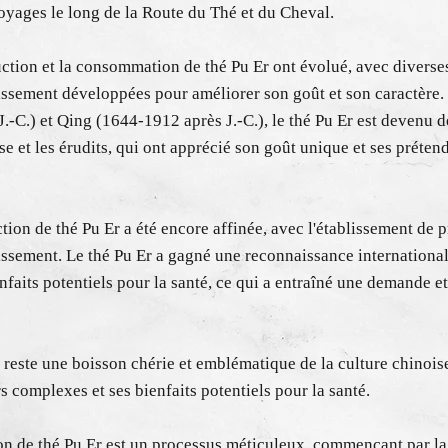
oyages le long de la Route du Thé et du Cheval.
uction et la consommation de thé Pu Er ont évolué, avec divers
lissement développées pour améliorer son goût et son caractère.
-C.) et Qing (1644-1912 après J.-C.), le thé Pu Er est devenu d
e et les érudits, qui ont apprécié son goût unique et ses prétend
tion de thé Pu Er a été encore affinée, avec l'établissement de 
lissement. Le thé Pu Er a gagné une reconnaissance international
enfaits potentiels pour la santé, ce qui a entraîné une demande 
r reste une boisson chérie et emblématique de la culture chinois
rs complexes et ses bienfaits potentiels pour la santé.
n de thé Pu Er est un processus méticuleux, commençant par la