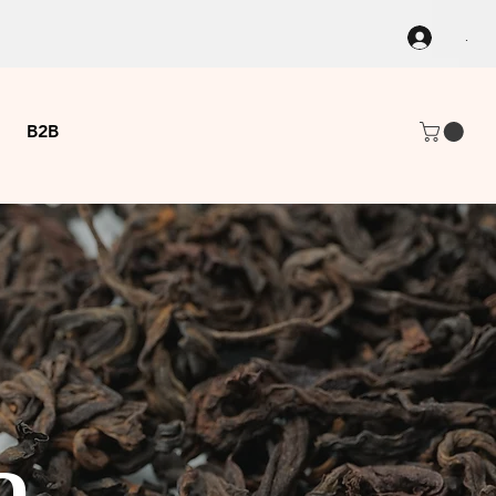
.
B2B
a