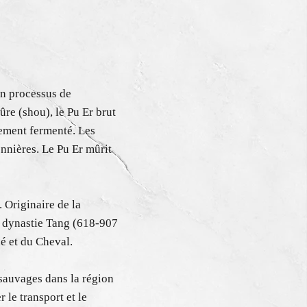
on processus de
ûre (shou), le Pu Er brut
lement fermenté. Les
nnières. Le Pu Er mûrit
. Originaire de la
la dynastie Tang (618-907
é et du Cheval.
é sauvages dans la région
 le transport et le