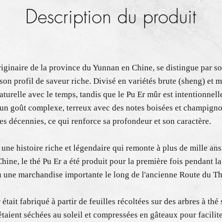
Description du produit
riginaire de la province du Yunnan en Chine, se distingue par s
son profil de saveur riche. Divisé en variétés brute (sheng) et m
aturelle avec le temps, tandis que le Pu Er mûr est intentionnel
un goût complexe, terreux avec des notes boisées et champigno
s décennies, ce qui renforce sa profondeur et son caractère.
 une histoire riche et légendaire qui remonte à plus de mille ans
ine, le thé Pu Er a été produit pour la première fois pendant 
nu une marchandise importante le long de l'ancienne Route du Th
r était fabriqué à partir de feuilles récoltées sur des arbres à th
taient séchées au soleil et compressées en gâteaux pour faciliter