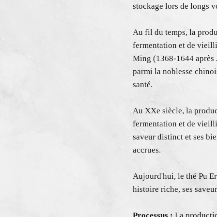
stockage lors de longs v
Au fil du temps, la prod
fermentation et de vieil
Ming (1368-1644 après J.
parmi la noblesse chinois
santé.
Au XXe siècle, la produc
fermentation et de vieil
saveur distinct et ses bi
accrues.
Aujourd'hui, le thé Pu E
histoire riche, ses saveu
Processus :
La productio