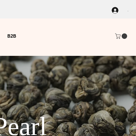
.
B2B
Pearl