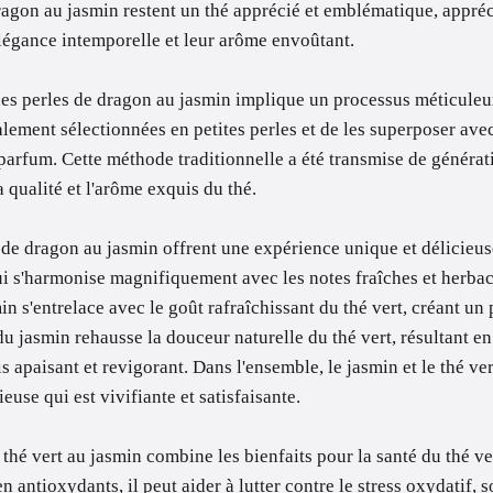
ragon au jasmin restent un thé apprécié et emblématique, appréc
légance intemporelle et leur arôme envoûtant.
es perles de dragon au jasmin implique un processus méticuleu
ialement sélectionnées en petites perles et de les superposer ave
parfum. Cette méthode traditionnelle a été transmise de générat
a qualité et l'arôme exquis du thé.
 de dragon au jasmin offrent une expérience unique et délicieu
i s'harmonise magnifiquement avec les notes fraîches et herbacé
in s'entrelace avec le goût rafraîchissant du thé vert, créant un 
u jasmin rehausse la douceur naturelle du thé vert, résultant e
ois apaisant et revigorant. Dans l'ensemble, le jasmin et le thé v
euse qui est vivifiante et satisfaisante.
thé vert au jasmin combine les bienfaits pour la santé du thé v
n antioxydants, il peut aider à lutter contre le stress oxydatif, 