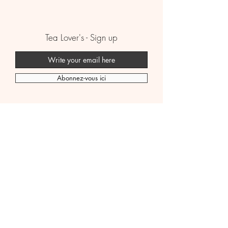
Tea Lover's - Sign up
Abonnez-vous ici
Boutique
B2B
Premium Tea
FAQ
Wellness Tissane
Politique d'expédition
Bubble Tea
Contactez-nous
Story
Politique juridique
© 2024 Mib-Cha.com