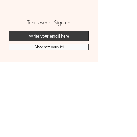
Tea Lover's - Sign up
Abonnez-vous ici
Boutique
B2B
Premium Tea
FAQ
Wellness Tissane
Politique d'expédition
Bubble Tea
Contactez-nous
Story
Politique juridique
© 2024 Mib-Cha.com